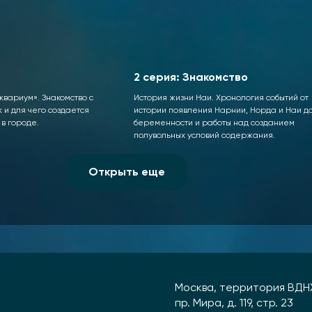
2 серия: Знакомство
квариум». Знакомство с
История жизни Наи. Хронология событий от
к и для чего создается
истории появления Нарнии, Норда и Наи д
в городе.
беременности и работы над созданием
полувольных условий содержания.
Открыть еще
Москва, территория ВДН
пр. Мира, д. 119, стр. 23