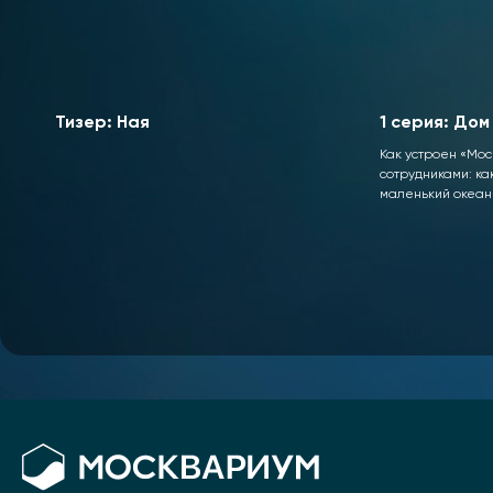
Тизер: Ная
1 серия: Дом
Как устроен «Мос
сотрудниками: ка
маленький океан 